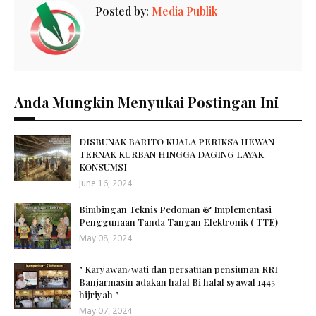
Posted by:
Media Publik
Anda Mungkin Menyukai Postingan Ini
DISBUNAK BARITO KUALA PERIKSA HEWAN
TERNAK KURBAN HINGGA DAGING LAYAK
KONSUMSI
June 16, 2024
Bimbingan Teknis Pedoman & Implementasi
Penggunaan Tanda Tangan Elektronik ( TTE)
May 08, 2024
" Karyawan/wati dan persatuan pensiunan RRI
Banjarmasin adakan halal Bi halal syawal 1445
hijriyah "
May 07, 2024