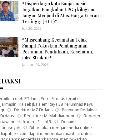
*Disperdagin kota Banjarmasin
Ingatkan Pangkalan LPG 3 kilogram
Jangan Menjual di Atas,Harga Eceran
Tertinggi (HET)*
Juli 20, 2026
*Musrenbang Kecamatan Teluk
Sampit Fokuskan Pembangunan
Pertanian, Pendidikan, Kesehatan,
infra Struktur*
Januari 29, 2026
EDAKSI
erbitkan oleh PT. Lima Putra Firdaus terbit di
jarmasin (Kalsel) Jl. Palem Raya 38 Perumnas Kayu
gi 《》 Direktur : MZ Firdaus《》 Pimpinan Redaksi :
Firdaus 《》 Redaktur : M. Mahdiannoor《》 Reporter
artawani - Hafrudin - Faisal R.《》 Desain :
noriasnyah 《》Diharapkan dengan media online
iapublikk.com dapat memberikan manfaat untuk
yat dalam pencerdasan bangsa, meningkatkan