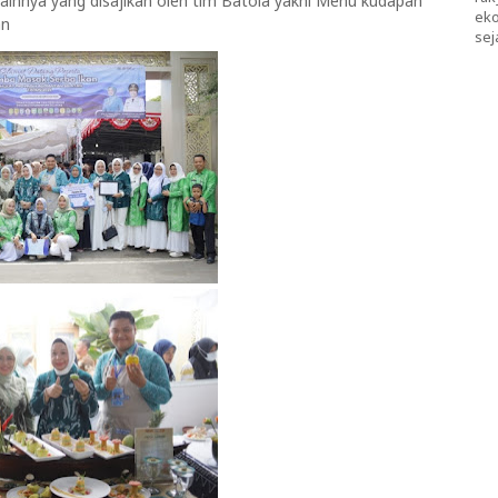
nnya yang disajikan oleh tim Batola yakni Menu kudapan
eko
an
sej