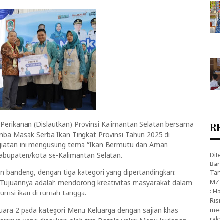
 Perikanan (Dislautkan) Provinsi Kalimantan Selatan bersama
R
ba Masak Serba Ikan Tingkat Provinsi Tahun 2025 di
Kegiatan ini mengusung tema “Ikan Bermutu dan Aman
kabupaten/kota se-Kalimantan Selatan.
Dit
Ban
n bandeng, dengan tiga kategori yang dipertandingkan:
Tan
MZ 
 Tujuannya adalah mendorong kreativitas masyarakat dalam
: H
umsi ikan di rumah tangga.
Ris
juara 2 pada kategori Menu Keluarga dengan sajian khas
med
rak