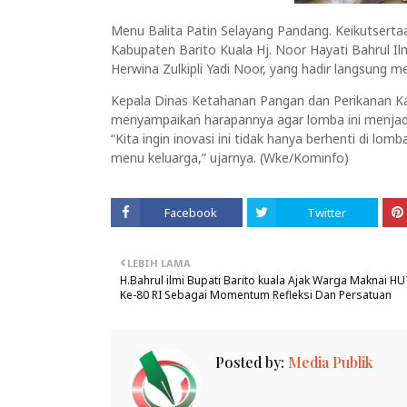
Menu Balita Patin Selayang Pandang. Keikutsert
Kabupaten Barito Kuala Hj. Noor Hayati Bahrul I
Herwina Zulkipli Yadi Noor, yang hadir langsung 
Kepala Dinas Ketahanan Pangan dan Perikanan Ka
menyampaikan harapannya agar lomba ini menjadi 
“Kita ingin inovasi ini tidak hanya berhenti di lom
menu keluarga,” ujarnya. (Wke/Kominfo)
Facebook
Twitter
LEBIH LAMA
H.Bahrul ilmi Bupati Barito kuala Ajak Warga Maknai H
Ke-80 RI Sebagai Momentum Refleksi Dan Persatuan
Posted by:
Media Publik