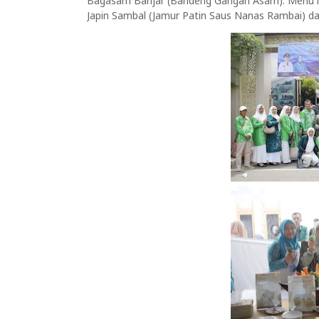
Bagasam Banjar (Bandeng Gangan Asam). Menu lai
Japin Sambal (Jamur Patin Saus Nanas Rambai) d