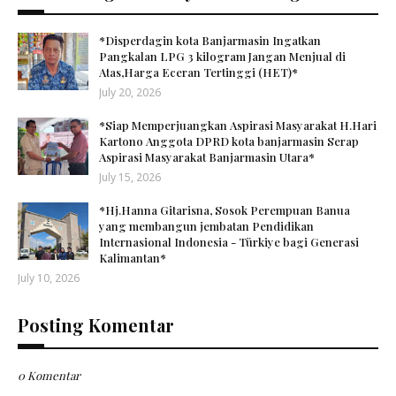
*Disperdagin kota Banjarmasin Ingatkan
Pangkalan LPG 3 kilogram Jangan Menjual di
Atas,Harga Eceran Tertinggi (HET)*
July 20, 2026
*Siap Memperjuangkan Aspirasi Masyarakat H.Hari
Kartono Anggota DPRD kota banjarmasin Serap
Aspirasi Masyarakat Banjarmasin Utara*
July 15, 2026
*Hj.Hanna Gitarisna, Sosok Perempuan Banua
yang membangun jembatan Pendidikan
Internasional Indonesia - Türkiye bagi Generasi
Kalimantan*
July 10, 2026
Posting Komentar
0 Komentar