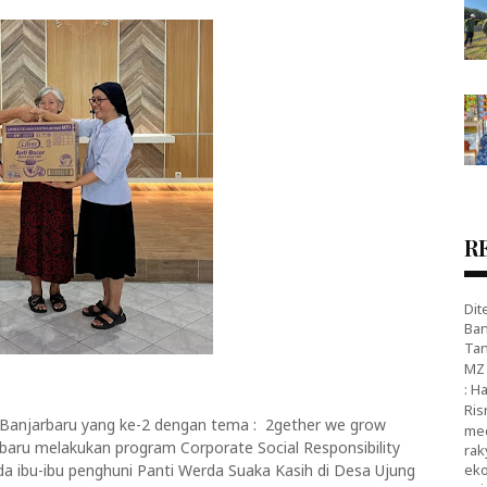
R
Dit
Ban
Tan
MZ 
: H
Ris
l Banjarbaru yang ke-2 dengan tema : 2gether we grow
med
arbaru melakukan program Corporate Social Responsibility
rak
a ibu-ibu penghuni Panti Werda Suaka Kasih di Desa Ujung
eko