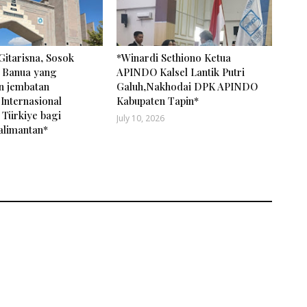
Gitarisna, Sosok
*Winardi Sethiono Ketua
 Banua yang
APINDO Kalsel Lantik Putri
 jembatan
Galuh,Nakhodai DPK APINDO
Internasional
Kabupaten Tapin*
 Türkiye bagi
July 10, 2026
alimantan*