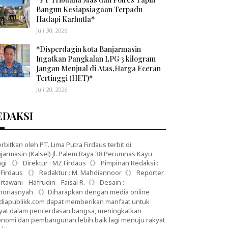
Bangun Kesiapsiagaan Terpadu
Hadapi Karhutla*
Juli 30, 2026
*Disperdagin kota Banjarmasin
Ingatkan Pangkalan LPG 3 kilogram
Jangan Menjual di Atas,Harga Eceran
Tertinggi (HET)*
Juli 20, 2026
EDAKSI
erbitkan oleh PT. Lima Putra Firdaus terbit di
jarmasin (Kalsel) Jl. Palem Raya 38 Perumnas Kayu
gi 《》 Direktur : MZ Firdaus《》 Pimpinan Redaksi :
Firdaus 《》 Redaktur : M. Mahdiannoor《》 Reporter
artawani - Hafrudin - Faisal R.《》 Desain :
noriasnyah 《》Diharapkan dengan media online
iapublikk.com dapat memberikan manfaat untuk
yat dalam pencerdasan bangsa, meningkatkan
nomi dan pembangunan lebih baik lagi menuju rakyat