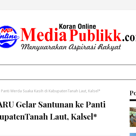
anti Werda Suaka Kasih di KabupatenTanah Laut, Kalsel*
P
U Gelar Santunan ke Panti
upatenTanah Laut, Kalsel*