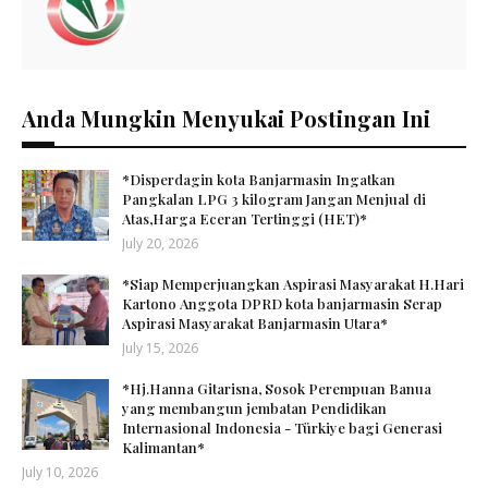
Anda Mungkin Menyukai Postingan Ini
*Disperdagin kota Banjarmasin Ingatkan
Pangkalan LPG 3 kilogram Jangan Menjual di
Atas,Harga Eceran Tertinggi (HET)*
July 20, 2026
*Siap Memperjuangkan Aspirasi Masyarakat H.Hari
Kartono Anggota DPRD kota banjarmasin Serap
Aspirasi Masyarakat Banjarmasin Utara*
July 15, 2026
*Hj.Hanna Gitarisna, Sosok Perempuan Banua
yang membangun jembatan Pendidikan
Internasional Indonesia - Türkiye bagi Generasi
Kalimantan*
July 10, 2026