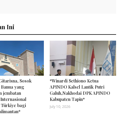
n Ini
Gitarisna, Sosok
*Winardi Sethiono Ketua
 Banua yang
APINDO Kalsel Lantik Putri
 jembatan
Galuh,Nakhodai DPK APINDO
Internasional
Kabupaten Tapin*
 Türkiye bagi
July 10, 2026
alimantan*