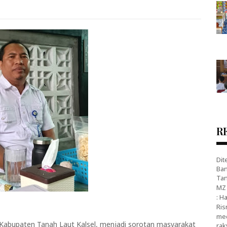
R
Dit
Ban
Tan
MZ 
: H
Ris
med
, Kabupaten Tanah Laut Kalsel, menjadi sorotan masyarakat
rak