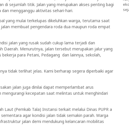
 di sejumlah titik. Jalan yang merupakan akses penting bagi
eko
sej
dan mengganggu aktivitas sehari-hari.
al yang mulai terkelupas dikeluhkan warga, terutama saat
g jalan membuat pengendara roda dua maupun roda empat
disi jalan yang rusak sudah cukup lama terjadi dan
h Daerah. Menurutnya, jalan tersebut merupakan jalur yang
 bekerja para Petani, Pedagang dan lainnya, sekolah,
a tidak terlihat jelas. Kami berharap segera diperbaiki agar
akan jalan juga dinilai dapat memperlambat arus
h mengurangi kecepatan saat melintas untuk menghindari
 Laut (Pemkab Tala) Instansi terkait melalui Dinas PUPR a
ementara agar kondisi jalan tidak semakin parah. Warga
nfrastruktur jalan demi mendukung kelancaran mobilitas