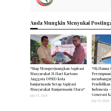
Anda Mungkin Menyukai Postinga
*Siap Memperjuangkan Aspirasi
*Hj.Hanna 
Masyarakat H.Hari Kartono
Perempuan
Anggota DPRD kota
membangun
banjarmasin Serap Aspirasi
Pendidikan 
Masyarakat Banjarmasin Utara*
Indonesia -
Generasi K
July 15, 2026
July 10, 2026