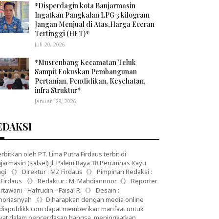
*Disperdagin kota Banjarmasin
Ingatkan Pangkalan LPG 3 kilogram
Jangan Menjual di Atas,Harga Eceran
Tertinggi (HET)*
Juli 20, 2026
*Musrenbang Kecamatan Teluk
Sampit Fokuskan Pembangunan
Pertanian, Pendidikan, Kesehatan,
infra Struktur*
Januari 29, 2026
EDAKSI
erbitkan oleh PT. Lima Putra Firdaus terbit di
jarmasin (Kalsel) Jl. Palem Raya 38 Perumnas Kayu
gi 《》 Direktur : MZ Firdaus《》 Pimpinan Redaksi :
Firdaus 《》 Redaktur : M. Mahdiannoor《》 Reporter
artawani - Hafrudin - Faisal R.《》 Desain :
noriasnyah 《》Diharapkan dengan media online
iapublikk.com dapat memberikan manfaat untuk
yat dalam pencerdasan bangsa, meningkatkan