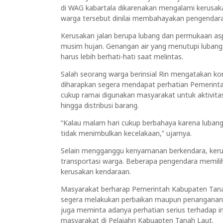
di WAG kabartala dikarenakan mengalami kerusakan
warga tersebut dinilai membahayakan pengendara 
Kerusakan jalan berupa lubang dan permukaan asp
musim hujan. Genangan air yang menutupi luban
harus lebih berhati-hati saat melintas.
Salah seorang warga berinsial Rin mengatakan kon
diharapkan segera mendapat perhatian Pemerinta
cukup ramai digunakan masyarakat untuk aktivitas
hingga distribusi barang.
“Kalau malam hari cukup berbahaya karena lubangny
tidak menimbulkan kecelakaan,” ujarnya.
Selain mengganggu kenyamanan berkendara, kerus
transportasi warga. Beberapa pengendara memili
kerusakan kendaraan.
Masyarakat berharap Pemerintah Kabupaten Tanah
segera melakukan perbaikan maupun penanganan s
juga meminta adanya perhatian serius terhadap i
masyarakat di Pelaiahri Kabuapten Tanah Laut.