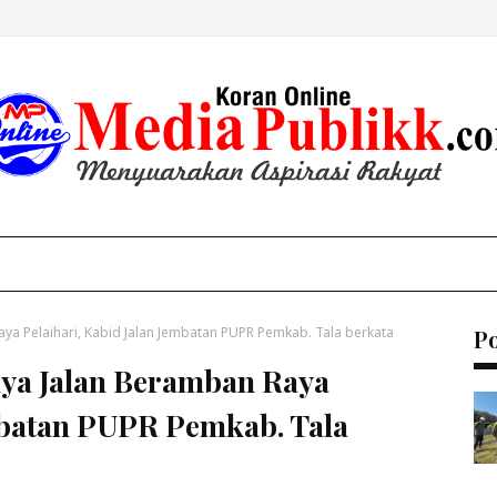
ya Pelaihari, Kabid Jalan Jembatan PUPR Pemkab. Tala berkata
P
ya Jalan Beramban Raya
embatan PUPR Pemkab. Tala