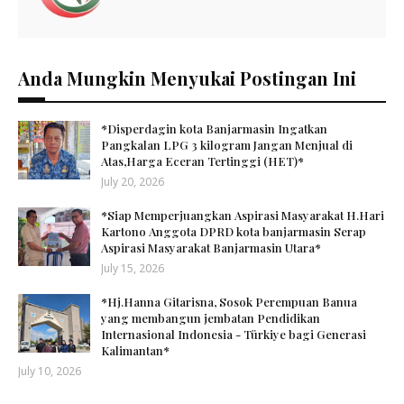
Anda Mungkin Menyukai Postingan Ini
*Disperdagin kota Banjarmasin Ingatkan
Pangkalan LPG 3 kilogram Jangan Menjual di
Atas,Harga Eceran Tertinggi (HET)*
July 20, 2026
*Siap Memperjuangkan Aspirasi Masyarakat H.Hari
Kartono Anggota DPRD kota banjarmasin Serap
Aspirasi Masyarakat Banjarmasin Utara*
July 15, 2026
*Hj.Hanna Gitarisna, Sosok Perempuan Banua
yang membangun jembatan Pendidikan
Internasional Indonesia - Türkiye bagi Generasi
Kalimantan*
July 10, 2026